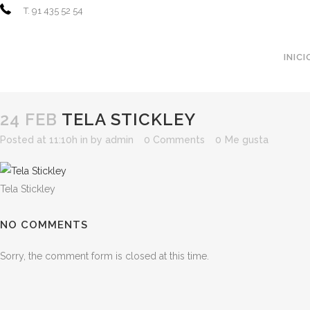
T. 91 435 52 54
INICI
24 FEB
TELA STICKLEY
TELA STICKLEY
Posted at 11:10h
in
by
admin
0 Comments
0
Me gusta
Tela Stickley
NO COMMENTS
Sorry, the comment form is closed at this time.