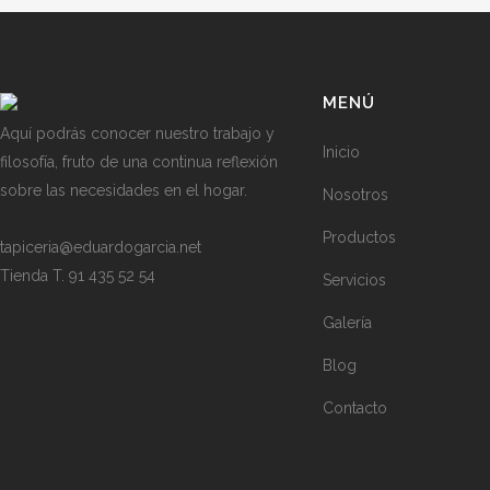
MENÚ
Aquí podrás conocer nuestro trabajo y
Inicio
filosofía, fruto de una continua reflexión
sobre las necesidades en el hogar.
Nosotros
Productos
tapiceria@eduardogarcia.net
Tienda T. 91 435 52 54
Servicios
Galería
Blog
Contacto