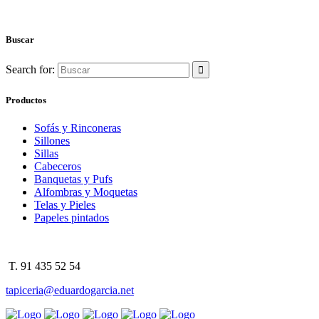
Buscar
Search for:
Productos
Sofás y Rinconeras
Sillones
Sillas
Cabeceros
Banquetas y Pufs
Alfombras y Moquetas
Telas y Pieles
Papeles pintados
T. 91 435 52 54
tapiceria@eduardogarcia.net