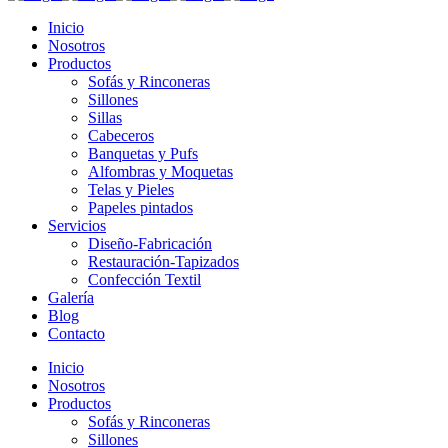
Inicio
Nosotros
Productos
Sofás y Rinconeras
Sillones
Sillas
Cabeceros
Banquetas y Pufs
Alfombras y Moquetas
Telas y Pieles
Papeles pintados
Servicios
Diseño-Fabricación
Restauración-Tapizados
Confección Textil
Galería
Blog
Contacto
Inicio
Nosotros
Productos
Sofás y Rinconeras
Sillones