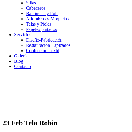
Sillas
Cabeceros
Banquetas y Pufs
Alfombras y Moquetas
Telas y Pieles
Papeles pintados
Servicios
Diseño-Fabricación
Restauración-Tapizados
Confección Textil
Galería
Blog
Contacto
23 Feb
Tela Robin
Tela Robin