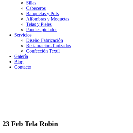
Sillas
Cabeceros
Banquetas y Pufs
Alfombras y Moquetas
Telas y Pieles
Papeles pintados
Servicios
Diseño-Fabricación
Restauración-Tapizados
Confección Textil
Galería
Blog
Contacto
23 Feb
Tela Robin
Tela Robin