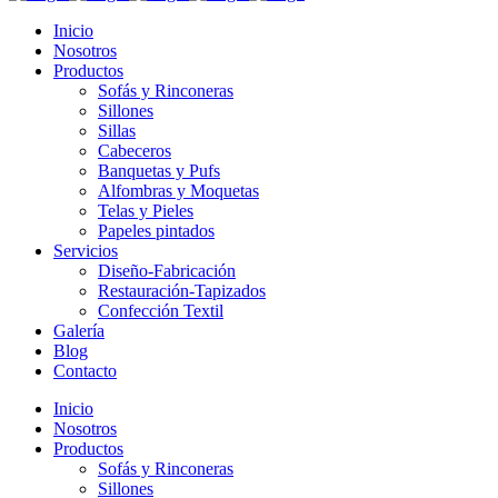
Inicio
Nosotros
Productos
Sofás y Rinconeras
Sillones
Sillas
Cabeceros
Banquetas y Pufs
Alfombras y Moquetas
Telas y Pieles
Papeles pintados
Servicios
Diseño-Fabricación
Restauración-Tapizados
Confección Textil
Galería
Blog
Contacto
Inicio
Nosotros
Productos
Sofás y Rinconeras
Sillones