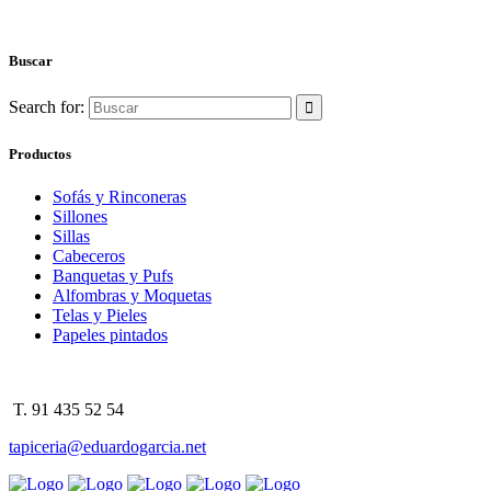
Buscar
Search for:
Productos
Sofás y Rinconeras
Sillones
Sillas
Cabeceros
Banquetas y Pufs
Alfombras y Moquetas
Telas y Pieles
Papeles pintados
T. 91 435 52 54
tapiceria@eduardogarcia.net