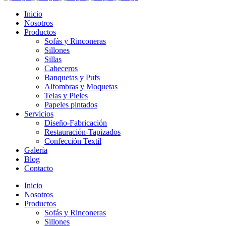
Inicio
Nosotros
Productos
Sofás y Rinconeras
Sillones
Sillas
Cabeceros
Banquetas y Pufs
Alfombras y Moquetas
Telas y Pieles
Papeles pintados
Servicios
Diseño-Fabricación
Restauración-Tapizados
Confección Textil
Galería
Blog
Contacto
Inicio
Nosotros
Productos
Sofás y Rinconeras
Sillones