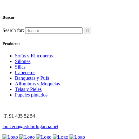
Buscar
Search for:
Productos
Sofás y Rinconeras
Sillones
Sillas
Cabeceros
Banquetas y Pufs
Alfombras y Moquetas
Telas y Pieles
Papeles pintados
T. 91 435 52 54
tapiceria@eduardogarcia.net