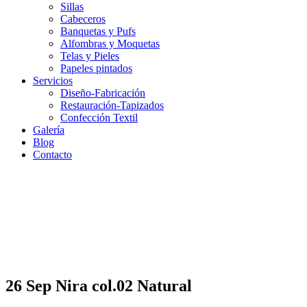
Sillas
Cabeceros
Banquetas y Pufs
Alfombras y Moquetas
Telas y Pieles
Papeles pintados
Servicios
Diseño-Fabricación
Restauración-Tapizados
Confección Textil
Galería
Blog
Contacto
26 Sep
Nira col.02 Natural
Nira col.02 Natural