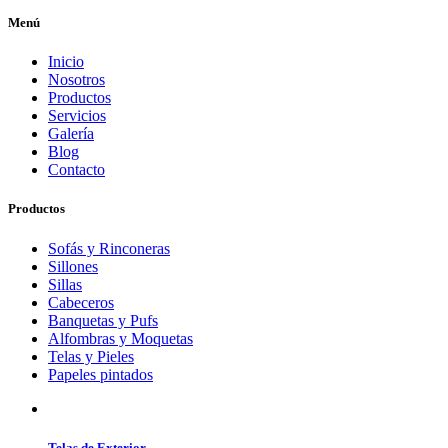
Menú
Inicio
Nosotros
Productos
Servicios
Galería
Blog
Contacto
Productos
Sofás y Rinconeras
Sillones
Sillas
Cabeceros
Banquetas y Pufs
Alfombras y Moquetas
Telas y Pieles
Papeles pintados
Telas de Exterior