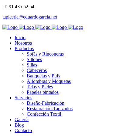
T. 91 435 52 54
tapiceria@eduardogarcia.net
Inicio
Nosotros
Productos
Sofás y Rinconeras
Sillones
Sillas
Cabeceros
Banquetas y Pufs
Alfombras y Moquetas
Telas y Pieles
Papeles pintados
Servicios
Diseño-Fabricación
Restauración-Tapizados
Confección Textil
Galería
Blog
Contacto