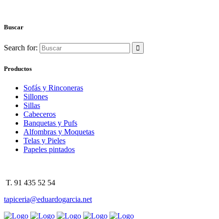
Buscar
Search for:
Productos
Sofás y Rinconeras
Sillones
Sillas
Cabeceros
Banquetas y Pufs
Alfombras y Moquetas
Telas y Pieles
Papeles pintados
T. 91 435 52 54
tapiceria@eduardogarcia.net