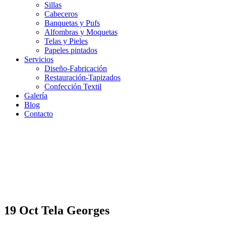
Sillas
Cabeceros
Banquetas y Pufs
Alfombras y Moquetas
Telas y Pieles
Papeles pintados
Servicios
Diseño-Fabricación
Restauración-Tapizados
Confección Textil
Galería
Blog
Contacto
19 Oct
Tela Georges
Tela Georges