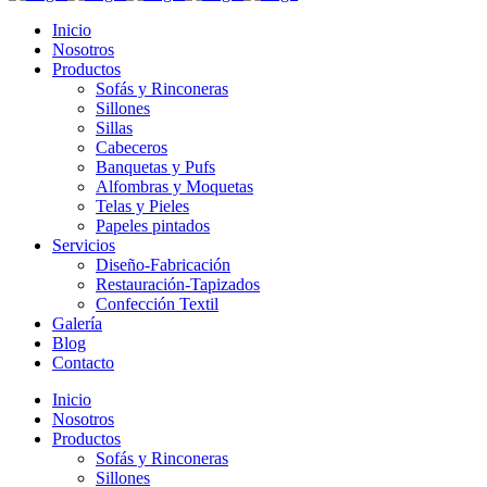
Inicio
Nosotros
Productos
Sofás y Rinconeras
Sillones
Sillas
Cabeceros
Banquetas y Pufs
Alfombras y Moquetas
Telas y Pieles
Papeles pintados
Servicios
Diseño-Fabricación
Restauración-Tapizados
Confección Textil
Galería
Blog
Contacto
Inicio
Nosotros
Productos
Sofás y Rinconeras
Sillones