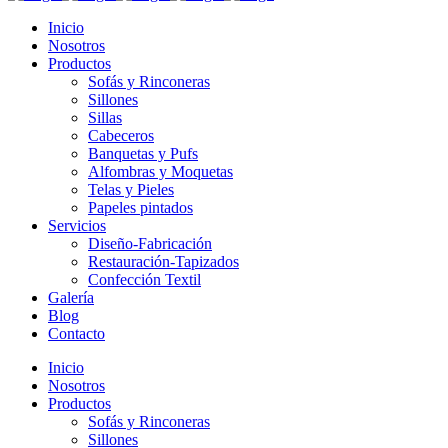
Inicio
Nosotros
Productos
Sofás y Rinconeras
Sillones
Sillas
Cabeceros
Banquetas y Pufs
Alfombras y Moquetas
Telas y Pieles
Papeles pintados
Servicios
Diseño-Fabricación
Restauración-Tapizados
Confección Textil
Galería
Blog
Contacto
Inicio
Nosotros
Productos
Sofás y Rinconeras
Sillones