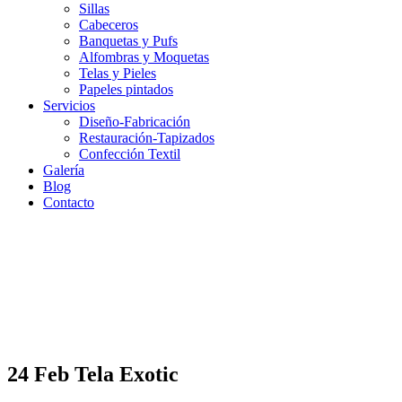
Sillas
Cabeceros
Banquetas y Pufs
Alfombras y Moquetas
Telas y Pieles
Papeles pintados
Servicios
Diseño-Fabricación
Restauración-Tapizados
Confección Textil
Galería
Blog
Contacto
24 Feb
Tela Exotic
Tela Exotic