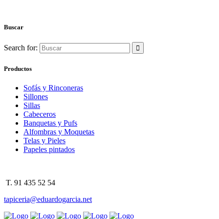
Buscar
Search for:
Productos
Sofás y Rinconeras
Sillones
Sillas
Cabeceros
Banquetas y Pufs
Alfombras y Moquetas
Telas y Pieles
Papeles pintados
T. 91 435 52 54
tapiceria@eduardogarcia.net