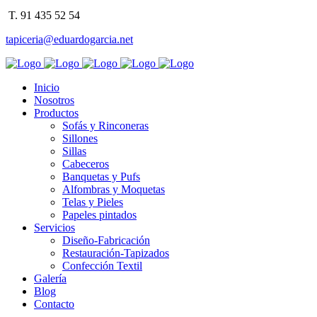
T. 91 435 52 54
tapiceria@eduardogarcia.net
Inicio
Nosotros
Productos
Sofás y Rinconeras
Sillones
Sillas
Cabeceros
Banquetas y Pufs
Alfombras y Moquetas
Telas y Pieles
Papeles pintados
Servicios
Diseño-Fabricación
Restauración-Tapizados
Confección Textil
Galería
Blog
Contacto