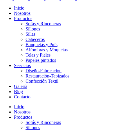
Inicio
Nosotros
Productos
Sofás y Rinconeras
Sillones
Sillas
Cabeceros
Banquetas y Pufs
Alfombras y Moquetas
Telas y Pieles
Papeles pintados
Servicios
Diseño-Fabricación
Restauración-Tapizados
Confección Textil
Galería
Blog
Contacto
Inicio
Nosotros
Productos
Sofás y Rinconeras
Sillones