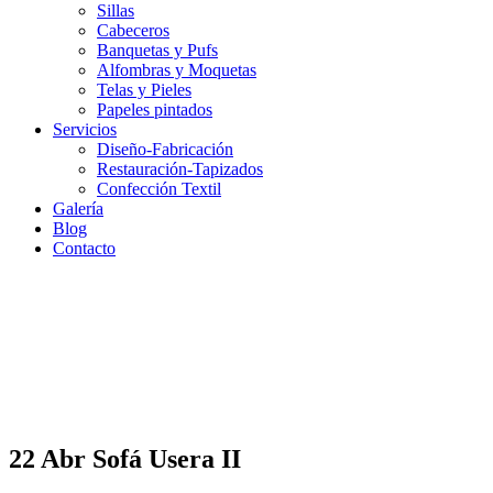
Sillas
Cabeceros
Banquetas y Pufs
Alfombras y Moquetas
Telas y Pieles
Papeles pintados
Servicios
Diseño-Fabricación
Restauración-Tapizados
Confección Textil
Galería
Blog
Contacto
22 Abr
Sofá Usera II
Sofá Usera II