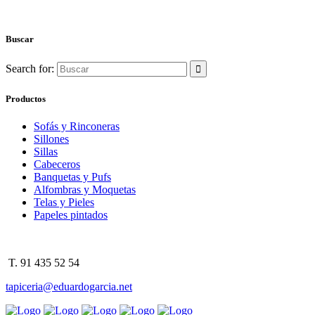
Buscar
Search for:
Productos
Sofás y Rinconeras
Sillones
Sillas
Cabeceros
Banquetas y Pufs
Alfombras y Moquetas
Telas y Pieles
Papeles pintados
T. 91 435 52 54
tapiceria@eduardogarcia.net