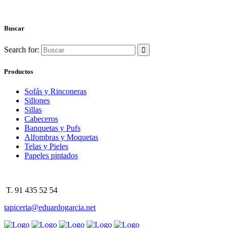
Buscar
Search for:
Productos
Sofás y Rinconeras
Sillones
Sillas
Cabeceros
Banquetas y Pufs
Alfombras y Moquetas
Telas y Pieles
Papeles pintados
T. 91 435 52 54
tapiceria@eduardogarcia.net