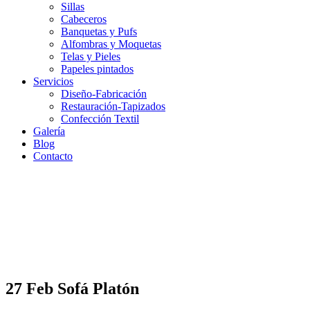
Sillas
Cabeceros
Banquetas y Pufs
Alfombras y Moquetas
Telas y Pieles
Papeles pintados
Servicios
Diseño-Fabricación
Restauración-Tapizados
Confección Textil
Galería
Blog
Contacto
27 Feb
Sofá Platón
Sofá Platón