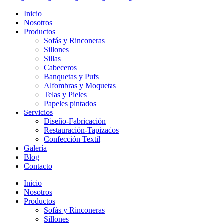
Inicio
Nosotros
Productos
Sofás y Rinconeras
Sillones
Sillas
Cabeceros
Banquetas y Pufs
Alfombras y Moquetas
Telas y Pieles
Papeles pintados
Servicios
Diseño-Fabricación
Restauración-Tapizados
Confección Textil
Galería
Blog
Contacto
Inicio
Nosotros
Productos
Sofás y Rinconeras
Sillones