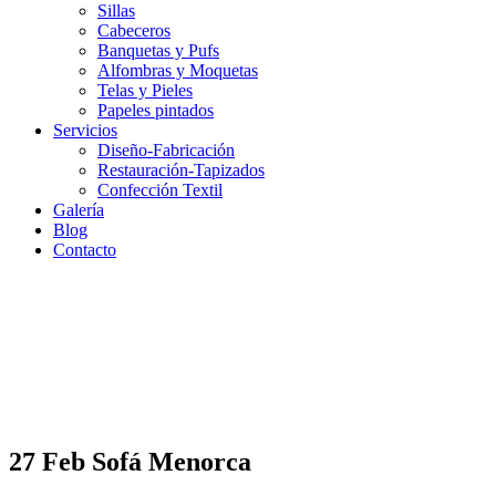
Sillas
Cabeceros
Banquetas y Pufs
Alfombras y Moquetas
Telas y Pieles
Papeles pintados
Servicios
Diseño-Fabricación
Restauración-Tapizados
Confección Textil
Galería
Blog
Contacto
27 Feb
Sofá Menorca
Sofá Menorca