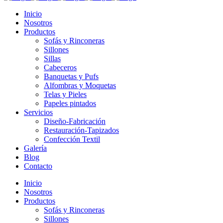
Inicio
Nosotros
Productos
Sofás y Rinconeras
Sillones
Sillas
Cabeceros
Banquetas y Pufs
Alfombras y Moquetas
Telas y Pieles
Papeles pintados
Servicios
Diseño-Fabricación
Restauración-Tapizados
Confección Textil
Galería
Blog
Contacto
Inicio
Nosotros
Productos
Sofás y Rinconeras
Sillones