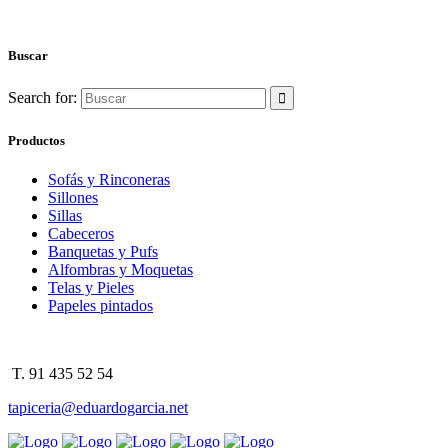
Buscar
Search for:
Productos
Sofás y Rinconeras
Sillones
Sillas
Cabeceros
Banquetas y Pufs
Alfombras y Moquetas
Telas y Pieles
Papeles pintados
T. 91 435 52 54
tapiceria@eduardogarcia.net