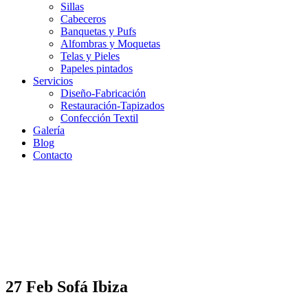
Sillas
Cabeceros
Banquetas y Pufs
Alfombras y Moquetas
Telas y Pieles
Papeles pintados
Servicios
Diseño-Fabricación
Restauración-Tapizados
Confección Textil
Galería
Blog
Contacto
27 Feb
Sofá Ibiza
Sofá Ibiza