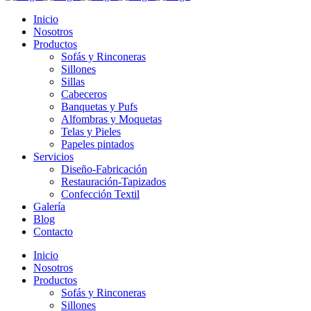
Inicio
Nosotros
Productos
Sofás y Rinconeras
Sillones
Sillas
Cabeceros
Banquetas y Pufs
Alfombras y Moquetas
Telas y Pieles
Papeles pintados
Servicios
Diseño-Fabricación
Restauración-Tapizados
Confección Textil
Galería
Blog
Contacto
Inicio
Nosotros
Productos
Sofás y Rinconeras
Sillones