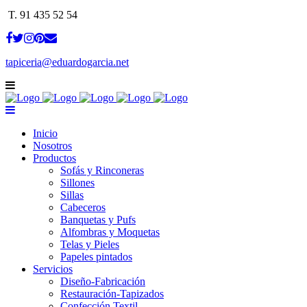
T. 91 435 52 54
tapiceria@eduardogarcia.net
Inicio
Nosotros
Productos
Sofás y Rinconeras
Sillones
Sillas
Cabeceros
Banquetas y Pufs
Alfombras y Moquetas
Telas y Pieles
Papeles pintados
Servicios
Diseño-Fabricación
Restauración-Tapizados
Confección Textil