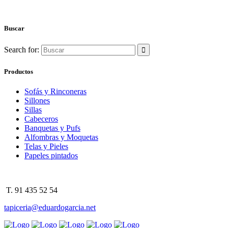
Buscar
Search for:
Productos
Sofás y Rinconeras
Sillones
Sillas
Cabeceros
Banquetas y Pufs
Alfombras y Moquetas
Telas y Pieles
Papeles pintados
T. 91 435 52 54
tapiceria@eduardogarcia.net