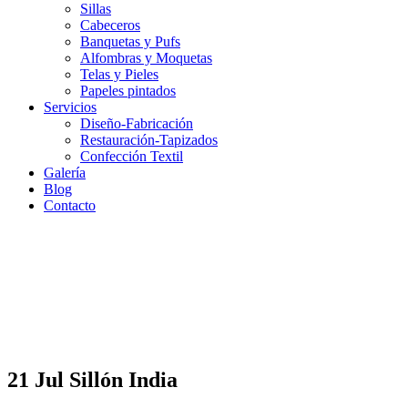
Sillas
Cabeceros
Banquetas y Pufs
Alfombras y Moquetas
Telas y Pieles
Papeles pintados
Servicios
Diseño-Fabricación
Restauración-Tapizados
Confección Textil
Galería
Blog
Contacto
21 Jul
Sillón India
Sillón India