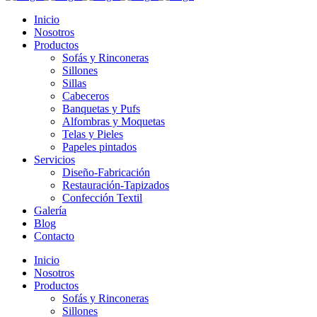
Inicio
Nosotros
Productos
Sofás y Rinconeras
Sillones
Sillas
Cabeceros
Banquetas y Pufs
Alfombras y Moquetas
Telas y Pieles
Papeles pintados
Servicios
Diseño-Fabricación
Restauración-Tapizados
Confección Textil
Galería
Blog
Contacto
Inicio
Nosotros
Productos
Sofás y Rinconeras
Sillones