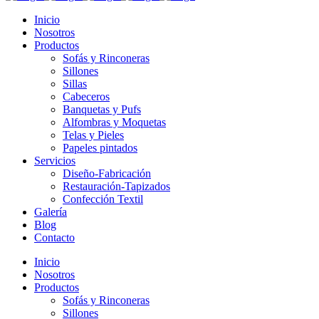
Inicio
Nosotros
Productos
Sofás y Rinconeras
Sillones
Sillas
Cabeceros
Banquetas y Pufs
Alfombras y Moquetas
Telas y Pieles
Papeles pintados
Servicios
Diseño-Fabricación
Restauración-Tapizados
Confección Textil
Galería
Blog
Contacto
Inicio
Nosotros
Productos
Sofás y Rinconeras
Sillones