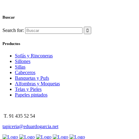
Buscar
Search for:
Productos
Sofás y Rinconeras
Sillones
Sillas
Cabeceros
Banquetas y Pufs
Alfombras y Moquetas
Telas y Pieles
Papeles pintados
T. 91 435 52 54
tapiceria@eduardogarcia.net