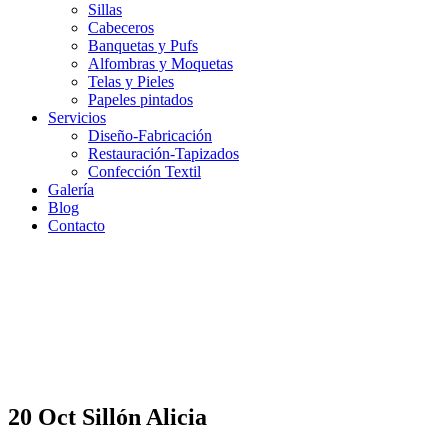
Sillas
Cabeceros
Banquetas y Pufs
Alfombras y Moquetas
Telas y Pieles
Papeles pintados
Servicios
Diseño-Fabricación
Restauración-Tapizados
Confección Textil
Galería
Blog
Contacto
20 Oct
Sillón Alicia
Sillón Alicia