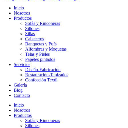
Inicio
Nosotros
Productos
Sofás y Rinconeras
Sillones
Sillas
Cabeceros
Banquetas y Pufs
Alfombras y Moquetas
Telas y Pieles
Papeles pintados
Servicios
Diseño-Fabricación
Restauración-Tapizados
Confección Textil
Galería
Blog
Contacto
Inicio
Nosotros
Productos
Sofás y Rinconeras
Sillones