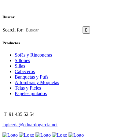
Buscar
Search for:
Productos
Sofás y Rinconeras
Sillones
Sillas
Cabeceros
Banquetas y Pufs
Alfombras y Moquetas
Telas y Pieles
Papeles pintados
T. 91 435 52 54
tapiceria@eduardogarcia.net