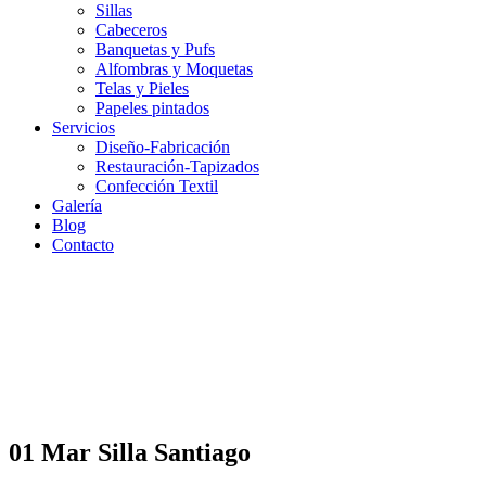
Sillas
Cabeceros
Banquetas y Pufs
Alfombras y Moquetas
Telas y Pieles
Papeles pintados
Servicios
Diseño-Fabricación
Restauración-Tapizados
Confección Textil
Galería
Blog
Contacto
01 Mar
Silla Santiago
Silla Santiago