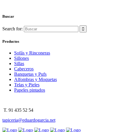
Buscar
Search for:
Productos
Sofás y Rinconeras
Sillones
Sillas
Cabeceros
Banquetas y Pufs
Alfombras y Moquetas
Telas y Pieles
Papeles pintados
T. 91 435 52 54
tapiceria@eduardogarcia.net