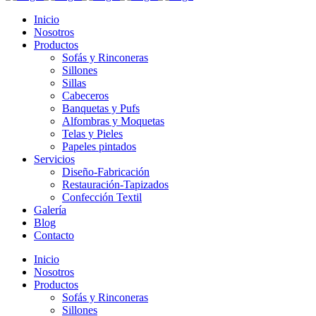
Inicio
Nosotros
Productos
Sofás y Rinconeras
Sillones
Sillas
Cabeceros
Banquetas y Pufs
Alfombras y Moquetas
Telas y Pieles
Papeles pintados
Servicios
Diseño-Fabricación
Restauración-Tapizados
Confección Textil
Galería
Blog
Contacto
Inicio
Nosotros
Productos
Sofás y Rinconeras
Sillones