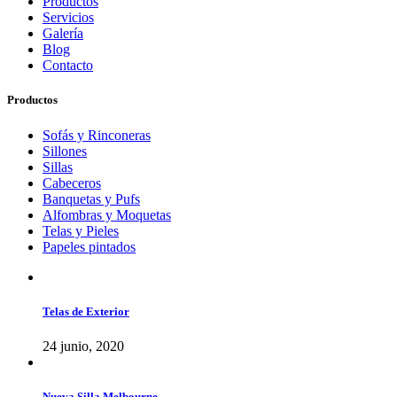
Productos
Servicios
Galería
Blog
Contacto
Productos
Sofás y Rinconeras
Sillones
Sillas
Cabeceros
Banquetas y Pufs
Alfombras y Moquetas
Telas y Pieles
Papeles pintados
Telas de Exterior
24 junio, 2020
Nueva Silla Melbourne