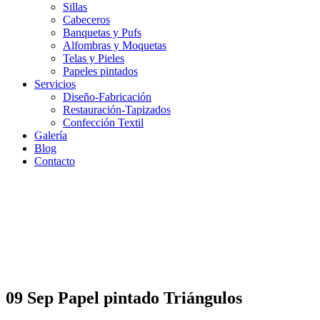
Sillas
Cabeceros
Banquetas y Pufs
Alfombras y Moquetas
Telas y Pieles
Papeles pintados
Servicios
Diseño-Fabricación
Restauración-Tapizados
Confección Textil
Galería
Blog
Contacto
09 Sep
Papel pintado Triángulos
Papel pintado Triángulos