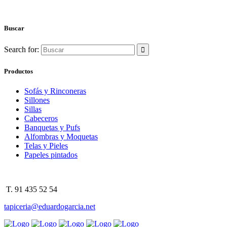
Buscar
Search for:
Productos
Sofás y Rinconeras
Sillones
Sillas
Cabeceros
Banquetas y Pufs
Alfombras y Moquetas
Telas y Pieles
Papeles pintados
T. 91 435 52 54
tapiceria@eduardogarcia.net