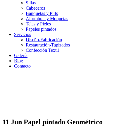
Sillas
Cabeceros
Banquetas y Pufs
Alfombras y Moquetas
Telas y Pieles
Papeles pintados
Servicios
Diseño-Fabricación
Restauración-Tapizados
Confección Textil
Galería
Blog
Contacto
11 Jun
Papel pintado Geométrico
Papel pintado Geométrico