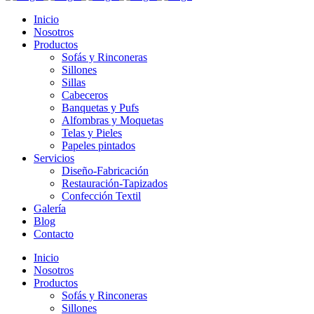
Inicio
Nosotros
Productos
Sofás y Rinconeras
Sillones
Sillas
Cabeceros
Banquetas y Pufs
Alfombras y Moquetas
Telas y Pieles
Papeles pintados
Servicios
Diseño-Fabricación
Restauración-Tapizados
Confección Textil
Galería
Blog
Contacto
Inicio
Nosotros
Productos
Sofás y Rinconeras
Sillones