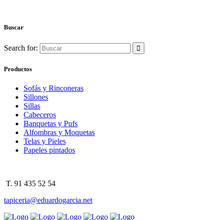
Buscar
Search for:
Productos
Sofás y Rinconeras
Sillones
Sillas
Cabeceros
Banquetas y Pufs
Alfombras y Moquetas
Telas y Pieles
Papeles pintados
T. 91 435 52 54
tapiceria@eduardogarcia.net