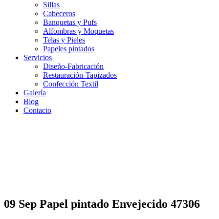
Sillas
Cabeceros
Banquetas y Pufs
Alfombras y Moquetas
Telas y Pieles
Papeles pintados
Servicios
Diseño-Fabricación
Restauración-Tapizados
Confección Textil
Galería
Blog
Contacto
09 Sep
Papel pintado Envejecido 47306
Papel pintado Envejecido