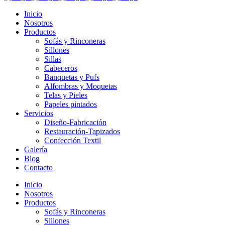
Inicio
Nosotros
Productos
Sofás y Rinconeras
Sillones
Sillas
Cabeceros
Banquetas y Pufs
Alfombras y Moquetas
Telas y Pieles
Papeles pintados
Servicios
Diseño-Fabricación
Restauración-Tapizados
Confección Textil
Galería
Blog
Contacto
Inicio
Nosotros
Productos
Sofás y Rinconeras
Sillones