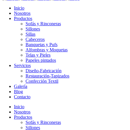
Inicio
Nosotros
Productos
Sofás y Rinconeras
Sillones
Sillas
Cabeceros
Banquetas y Pufs
Alfombras y Moquetas
Telas y Pieles
Papeles pintados
Servicios
Diseño-Fabricación
Restauración-Tapizados
Confección Textil
Galería
Blog
Contacto
Inicio
Nosotros
Productos
Sofás y Rinconeras
Sillones