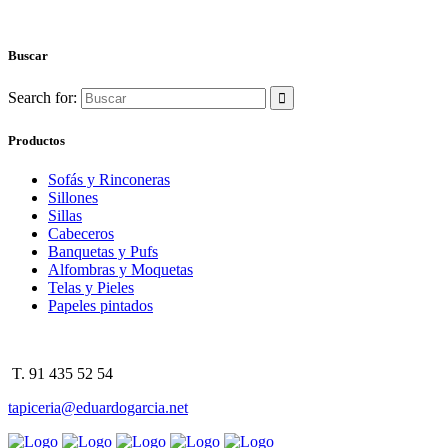
Buscar
Search for:
Productos
Sofás y Rinconeras
Sillones
Sillas
Cabeceros
Banquetas y Pufs
Alfombras y Moquetas
Telas y Pieles
Papeles pintados
T. 91 435 52 54
tapiceria@eduardogarcia.net