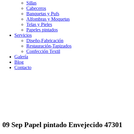
Sillas
Cabeceros
Banquetas y Pufs
Alfombras y Moquetas
Telas y Pieles
Papeles pintados
Servicios
Diseño-Fabricación
Restauración-Tapizados
Confección Textil
Galería
Blog
Contacto
09 Sep
Papel pintado Envejecido 47301
Papel pintado Envejecido