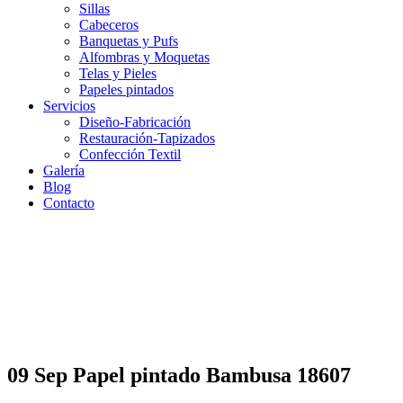
Sillas
Cabeceros
Banquetas y Pufs
Alfombras y Moquetas
Telas y Pieles
Papeles pintados
Servicios
Diseño-Fabricación
Restauración-Tapizados
Confección Textil
Galería
Blog
Contacto
09 Sep
Papel pintado Bambusa 18607
Papel pintado Bambusa 18607