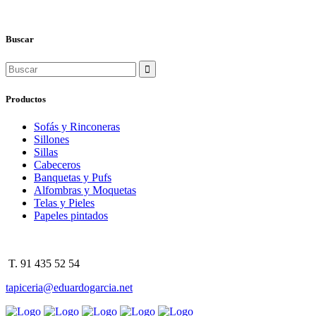
Buscar
Search
for:
Productos
Sofás y Rinconeras
Sillones
Sillas
Cabeceros
Banquetas y Pufs
Alfombras y Moquetas
Telas y Pieles
Papeles pintados
T. 91 435 52 54
tapiceria@eduardogarcia.net