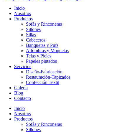
Inicio
Nosotros
Productos
Sofás y Rinconeras
Sillones
Sillas
Cabeceros
Banquetas y Pufs
Alfombras y Moquetas
Telas y Pieles
Papeles pintados
Servicios
Diseño-Fabricación
Restauración-Tapizados
Confección Textil
Galería
Blog
Contacto
Inicio
Nosotros
Productos
Sofás y Rinconeras
Sillones