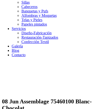
Sillas
Cabeceros
Banquetas y Pufs
Alfombras y Moquetas
Telas y Pieles
Papeles pintados
Servicios
Diseño-Fabricación
Restauración-Tapizados
Confección Textil
Galería
Blog
Contacto
08 Jun
Assemblage 75460100 Blanc-
Assemblage 75460100 Blanc-
Chocolat