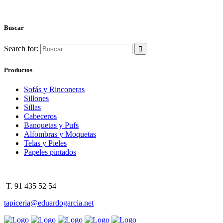
Buscar
Search for:
Productos
Sofás y Rinconeras
Sillones
Sillas
Cabeceros
Banquetas y Pufs
Alfombras y Moquetas
Telas y Pieles
Papeles pintados
T. 91 435 52 54
tapiceria@eduardogarcia.net