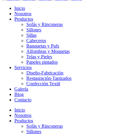
Inicio
Nosotros
Productos
Sofás y Rinconeras
Sillones
Sillas
Cabeceros
Banquetas y Pufs
Alfombras y Moquetas
Telas y Pieles
Papeles pintados
Servicios
Diseño-Fabricación
Restauración-Tapizados
Confección Textil
Galería
Blog
Contacto
Inicio
Nosotros
Productos
Sofás y Rinconeras
Sillones