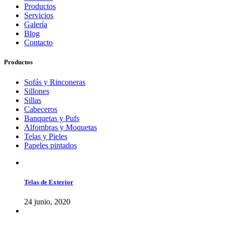
Productos
Servicios
Galería
Blog
Contacto
Productos
Sofás y Rinconeras
Sillones
Sillas
Cabeceros
Banquetas y Pufs
Alfombras y Moquetas
Telas y Pieles
Papeles pintados
Telas de Exterior
24 junio, 2020