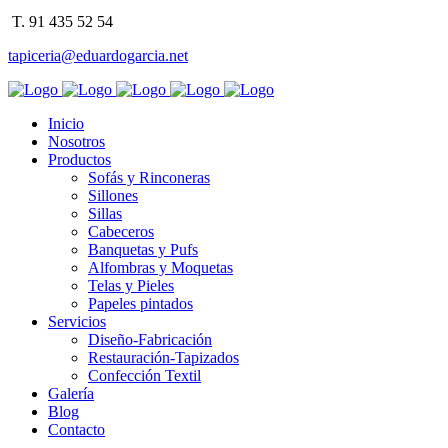
T. 91 435 52 54
tapiceria@eduardogarcia.net
Inicio
Nosotros
Productos
Sofás y Rinconeras
Sillones
Sillas
Cabeceros
Banquetas y Pufs
Alfombras y Moquetas
Telas y Pieles
Papeles pintados
Servicios
Diseño-Fabricación
Restauración-Tapizados
Confección Textil
Galería
Blog
Contacto