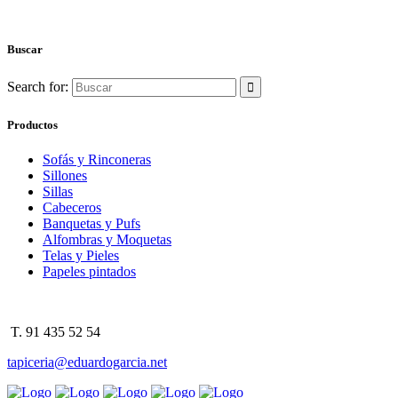
Buscar
Search for:
Productos
Sofás y Rinconeras
Sillones
Sillas
Cabeceros
Banquetas y Pufs
Alfombras y Moquetas
Telas y Pieles
Papeles pintados
T. 91 435 52 54
tapiceria@eduardogarcia.net