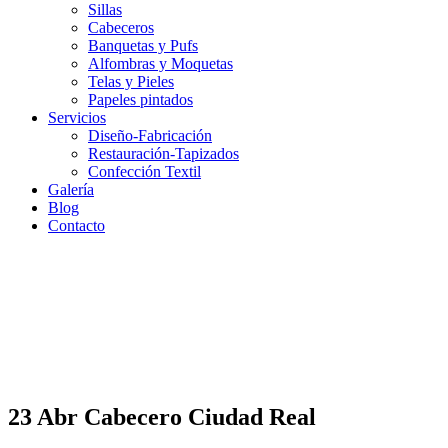
Sillas
Cabeceros
Banquetas y Pufs
Alfombras y Moquetas
Telas y Pieles
Papeles pintados
Servicios
Diseño-Fabricación
Restauración-Tapizados
Confección Textil
Galería
Blog
Contacto
23 Abr
Cabecero Ciudad Real
Cabecero Ciudad Real