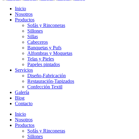
Inicio
Nosotros
Productos
Sofás y Rinconeras
Sillones
Sillas
Cabeceros
Banquetas y Pufs
Alfombras y Moquetas
Telas y Pieles
Papeles pintados
Servicios
Diseño-Fabricación
Restauración-Tapizados
Confección Textil
Galería
Blog
Contacto
Inicio
Nosotros
Productos
Sofás y Rinconeras
Sillones