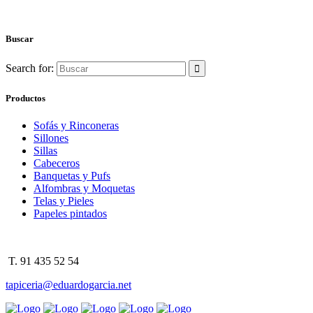
Buscar
Search for:
Productos
Sofás y Rinconeras
Sillones
Sillas
Cabeceros
Banquetas y Pufs
Alfombras y Moquetas
Telas y Pieles
Papeles pintados
T. 91 435 52 54
tapiceria@eduardogarcia.net