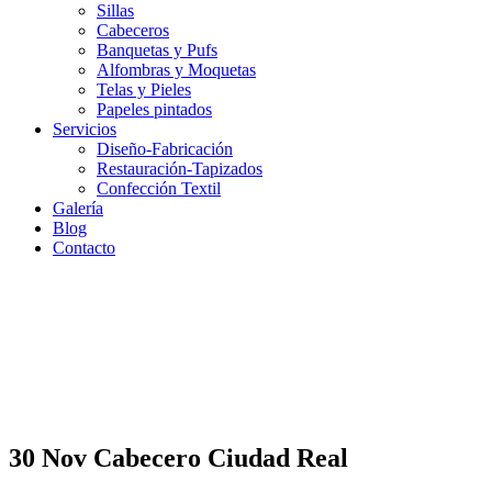
Sillas
Cabeceros
Banquetas y Pufs
Alfombras y Moquetas
Telas y Pieles
Papeles pintados
Servicios
Diseño-Fabricación
Restauración-Tapizados
Confección Textil
Galería
Blog
Contacto
30 Nov
Cabecero Ciudad Real
Cabecero Ciudad Real