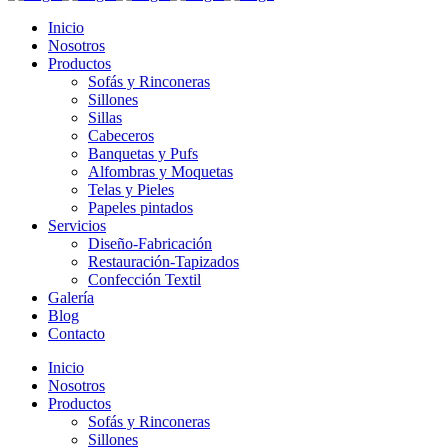
Inicio
Nosotros
Productos
Sofás y Rinconeras
Sillones
Sillas
Cabeceros
Banquetas y Pufs
Alfombras y Moquetas
Telas y Pieles
Papeles pintados
Servicios
Diseño-Fabricación
Restauración-Tapizados
Confección Textil
Galería
Blog
Contacto
Inicio
Nosotros
Productos
Sofás y Rinconeras
Sillones