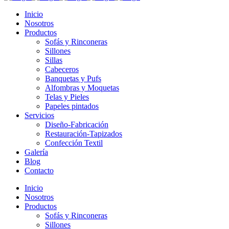
Inicio
Nosotros
Productos
Sofás y Rinconeras
Sillones
Sillas
Cabeceros
Banquetas y Pufs
Alfombras y Moquetas
Telas y Pieles
Papeles pintados
Servicios
Diseño-Fabricación
Restauración-Tapizados
Confección Textil
Galería
Blog
Contacto
Inicio
Nosotros
Productos
Sofás y Rinconeras
Sillones