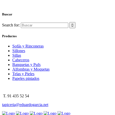
Buscar
Search for:
Productos
Sofás y Rinconeras
Sillones
Sillas
Cabeceros
Banquetas y Pufs
Alfombras y Moquetas
Telas y Pieles
Papeles pintados
T. 91 435 52 54
tapiceria@eduardogarcia.net