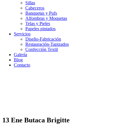
Sillas
Cabeceros
Banquetas y Pufs
Alfombras y Moquetas
Telas y Pieles
Papeles pintados
Servicios
Diseño-Fabricación
Restauración-Tapizados
Confección Textil
Galería
Blog
Contacto
13 Ene
Butaca Brigitte
Butaca Brigitte