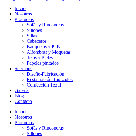
Inicio
Nosotros
Productos
Sofás y Rinconeras
Sillones
Sillas
Cabeceros
Banquetas y Pufs
Alfombras y Moquetas
Telas y Pieles
Papeles pintados
Servicios
Diseño-Fabricación
Restauración-Tapizados
Confección Textil
Galería
Blog
Contacto
Inicio
Nosotros
Productos
Sofás y Rinconeras
Sillones