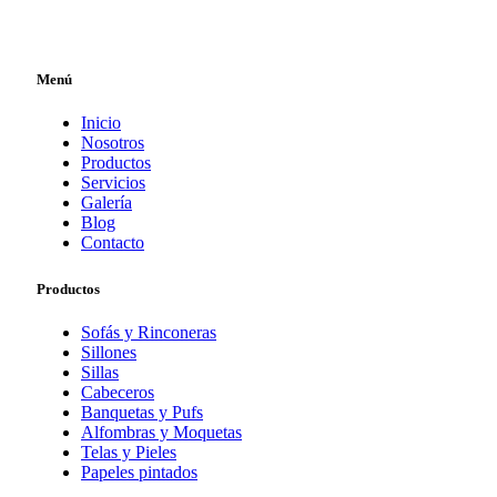
Menú
Inicio
Nosotros
Productos
Servicios
Galería
Blog
Contacto
Productos
Sofás y Rinconeras
Sillones
Sillas
Cabeceros
Banquetas y Pufs
Alfombras y Moquetas
Telas y Pieles
Papeles pintados