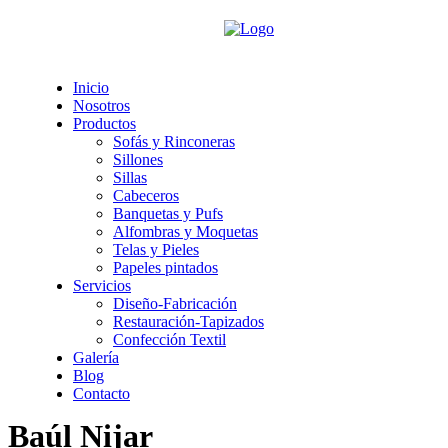
Inicio
Nosotros
Productos
Sofás y Rinconeras
Sillones
Sillas
Cabeceros
Banquetas y Pufs
Alfombras y Moquetas
Telas y Pieles
Papeles pintados
Servicios
Diseño-Fabricación
Restauración-Tapizados
Confección Textil
Galería
Blog
Contacto
Baúl Nijar