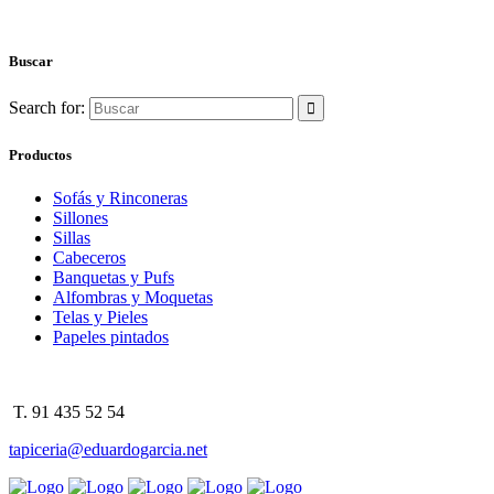
Buscar
Search for:
Productos
Sofás y Rinconeras
Sillones
Sillas
Cabeceros
Banquetas y Pufs
Alfombras y Moquetas
Telas y Pieles
Papeles pintados
T. 91 435 52 54
tapiceria@eduardogarcia.net