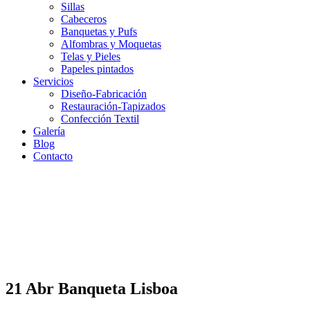
Sillas
Cabeceros
Banquetas y Pufs
Alfombras y Moquetas
Telas y Pieles
Papeles pintados
Servicios
Diseño-Fabricación
Restauración-Tapizados
Confección Textil
Galería
Blog
Contacto
21 Abr
Banqueta Lisboa
Banqueta Lisboa