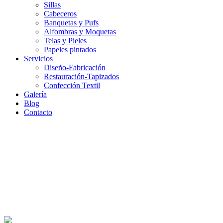
Sillas
Cabeceros
Banquetas y Pufs
Alfombras y Moquetas
Telas y Pieles
Papeles pintados
Servicios
Diseño-Fabricación
Restauración-Tapizados
Confección Textil
Galería
Blog
Contacto
Cabecera_Sillones