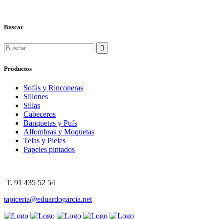
Buscar
Search
for:
Productos
Sofás y Rinconeras
Sillones
Sillas
Cabeceros
Banquetas y Pufs
Alfombras y Moquetas
Telas y Pieles
Papeles pintados
T. 91 435 52 54
tapiceria@eduardogarcia.net