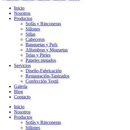
Inicio
Nosotros
Productos
Sofás y Rinconeras
Sillones
Sillas
Cabeceros
Banquetas y Pufs
Alfombras y Moquetas
Telas y Pieles
Papeles pintados
Servicios
Diseño-Fabricación
Restauración-Tapizados
Confección Textil
Galería
Blog
Contacto
Inicio
Nosotros
Productos
Sofás y Rinconeras
Sillones