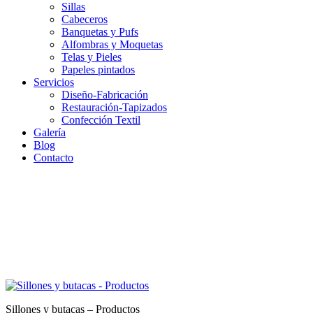
Sillas
Cabeceros
Banquetas y Pufs
Alfombras y Moquetas
Telas y Pieles
Papeles pintados
Servicios
Diseño-Fabricación
Restauración-Tapizados
Confección Textil
Galería
Blog
Contacto
Sillones y butacas – Productos
Sillones y butacas – Productos