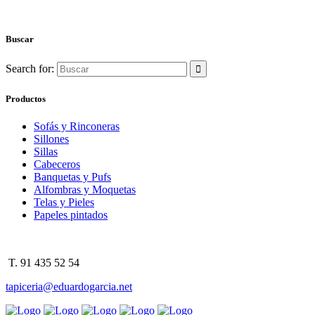
Buscar
Search for:
Productos
Sofás y Rinconeras
Sillones
Sillas
Cabeceros
Banquetas y Pufs
Alfombras y Moquetas
Telas y Pieles
Papeles pintados
T. 91 435 52 54
tapiceria@eduardogarcia.net