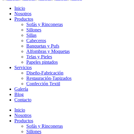
Inicio
Nosotros
Productos
Sofás y Rinconeras
Sillones
Sillas
Cabeceros
Banquetas y Pufs
Alfombras y Moquetas
Telas y Pieles
Papeles pintados
Servicios
Diseño-Fabricación
Restauración-Tapizados
Confección Textil
Galería
Blog
Contacto
Inicio
Nosotros
Productos
Sofás y Rinconeras
Sillones