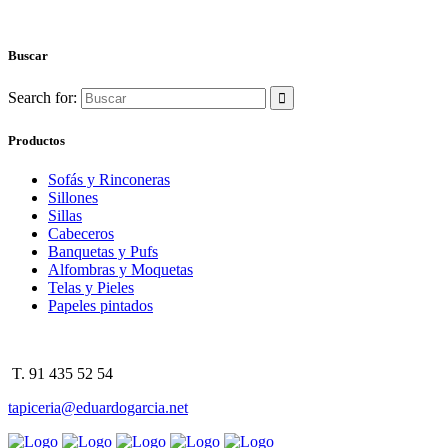
Buscar
Search for:
Productos
Sofás y Rinconeras
Sillones
Sillas
Cabeceros
Banquetas y Pufs
Alfombras y Moquetas
Telas y Pieles
Papeles pintados
T. 91 435 52 54
tapiceria@eduardogarcia.net