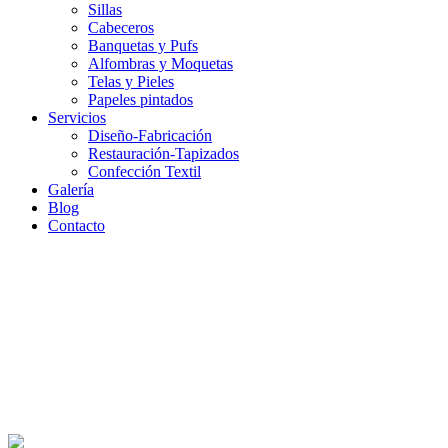
Sillas
Cabeceros
Banquetas y Pufs
Alfombras y Moquetas
Telas y Pieles
Papeles pintados
Servicios
Diseño-Fabricación
Restauración-Tapizados
Confección Textil
Galería
Blog
Contacto
Cabecera_Cabecero