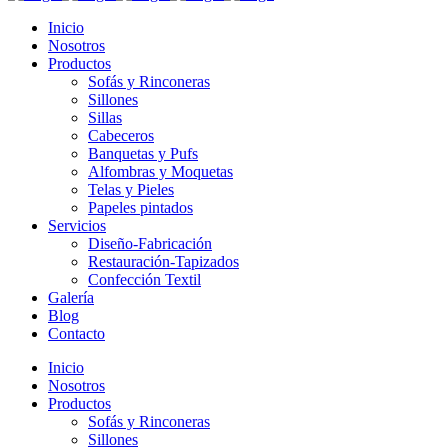
Inicio
Nosotros
Productos
Sofás y Rinconeras
Sillones
Sillas
Cabeceros
Banquetas y Pufs
Alfombras y Moquetas
Telas y Pieles
Papeles pintados
Servicios
Diseño-Fabricación
Restauración-Tapizados
Confección Textil
Galería
Blog
Contacto
Inicio
Nosotros
Productos
Sofás y Rinconeras
Sillones