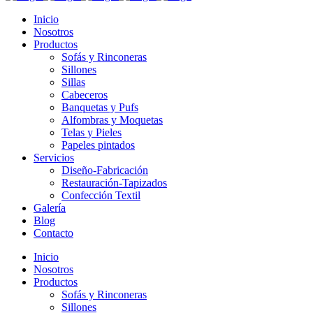
Inicio
Nosotros
Productos
Sofás y Rinconeras
Sillones
Sillas
Cabeceros
Banquetas y Pufs
Alfombras y Moquetas
Telas y Pieles
Papeles pintados
Servicios
Diseño-Fabricación
Restauración-Tapizados
Confección Textil
Galería
Blog
Contacto
Inicio
Nosotros
Productos
Sofás y Rinconeras
Sillones