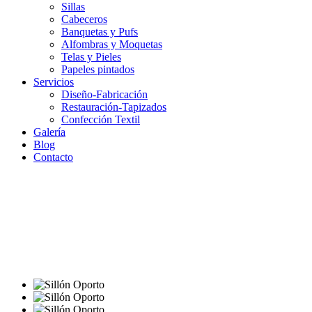
Sillas
Cabeceros
Banquetas y Pufs
Alfombras y Moquetas
Telas y Pieles
Papeles pintados
Servicios
Diseño-Fabricación
Restauración-Tapizados
Confección Textil
Galería
Blog
Contacto
Oporto