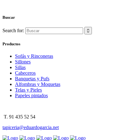
Buscar
Search for:
Productos
Sofás y Rinconeras
Sillones
Sillas
Cabeceros
Banquetas y Pufs
Alfombras y Moquetas
Telas y Pieles
Papeles pintados
T. 91 435 52 54
tapiceria@eduardogarcia.net