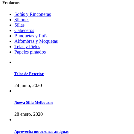
Productos
Sofás y Rinconeras
Sillones
Sillas
Cabeceros
Banquetas y Pufs
Alfombras y Moquetas
Telas y Pieles
Papeles pintados
Telas de Exterior
24 junio, 2020
Nueva Silla Melbourne
28 enero, 2020
Aprovecha tus cortinas antiguas