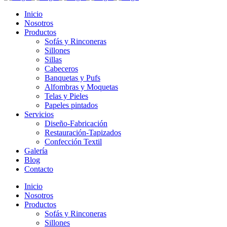
Inicio
Nosotros
Productos
Sofás y Rinconeras
Sillones
Sillas
Cabeceros
Banquetas y Pufs
Alfombras y Moquetas
Telas y Pieles
Papeles pintados
Servicios
Diseño-Fabricación
Restauración-Tapizados
Confección Textil
Galería
Blog
Contacto
Inicio
Nosotros
Productos
Sofás y Rinconeras
Sillones