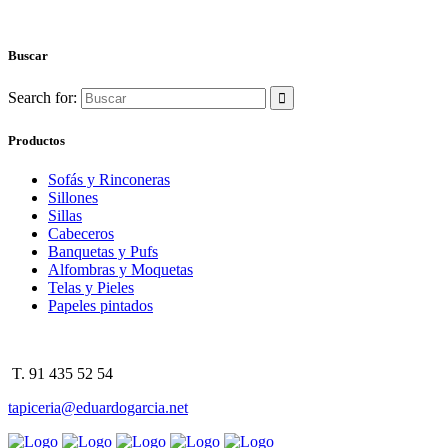
Buscar
Search for:
Productos
Sofás y Rinconeras
Sillones
Sillas
Cabeceros
Banquetas y Pufs
Alfombras y Moquetas
Telas y Pieles
Papeles pintados
T. 91 435 52 54
tapiceria@eduardogarcia.net