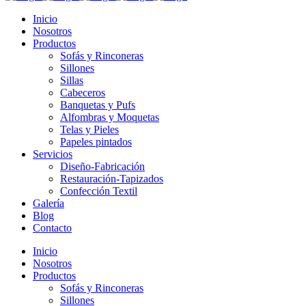
Inicio
Nosotros
Productos
Sofás y Rinconeras
Sillones
Sillas
Cabeceros
Banquetas y Pufs
Alfombras y Moquetas
Telas y Pieles
Papeles pintados
Servicios
Diseño-Fabricación
Restauración-Tapizados
Confección Textil
Galería
Blog
Contacto
Inicio
Nosotros
Productos
Sofás y Rinconeras
Sillones