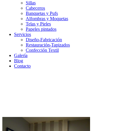
Sillas
Cabeceros
Banquetas y Pufs
Alfombras y Moquetas
Telas y Pieles
Papeles pintados
Servicios
Diseño-Fabricación
Restauración-Tapizados
Confección Textil
Galería
Blog
Contacto
Servicios – confección textil