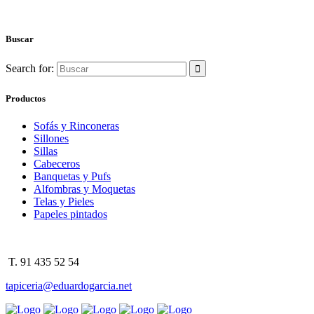
Buscar
Search for:
Productos
Sofás y Rinconeras
Sillones
Sillas
Cabeceros
Banquetas y Pufs
Alfombras y Moquetas
Telas y Pieles
Papeles pintados
T. 91 435 52 54
tapiceria@eduardogarcia.net